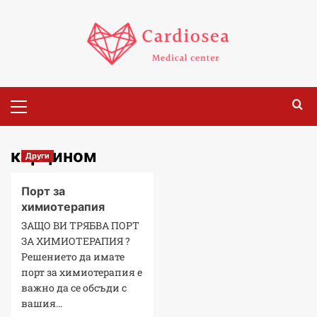
карцином
Други
Порт за
химиотерапия
ЗАЩО ВИ ТРЯБВА ПОРТ
ЗА ХИМИОТЕРАПИЯ ?
Решението да имате
порт за химиотерапия е
важнo да се обсъди с
вашия...