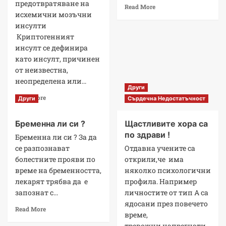
предотвратяване на
Read More
исхемични мозъчни
инсулти
Криптогенният
инсулт се дефинира
като инсулт, причинен
от неизвестна,
неопределена или...
Други
Read More
Други
Сърдечна Недостатъчност
Бременна ли си ?
Щастливите хора са
по здрави !
Бременна ли си ? За да
се разпознават
Отдавна учените са
болестните прояви по
открили,че има
време на бременността,
няколко психологични
лекарят трябва да е
профила. Например
запознат с...
личностите от тип А са
ядосани през повечето
Read More
време,
тревожни,напрегнати