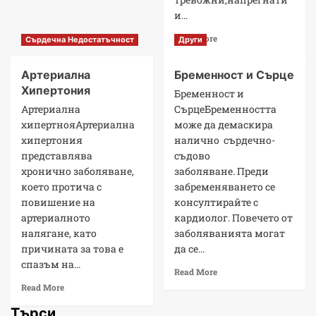
и...
Read More
Сърдечна Недостатъчност
Други
Артериална
Бременност и Сърце
Хипертония
Бременност и
Артериална
СърцеБременността
хипертнояАртериална
може да демаскира
хипертония
налично сърдечно-
представлява
съдово
хронично заболяване,
заболяване. Преди
което протича с
забременяването се
повишение на
консултирайте с
артериалното
кардиолог. Повечето от
налягане, като
заболяванията могат
причината за това е
да се...
спазъм на...
Read More
Read More
Търси