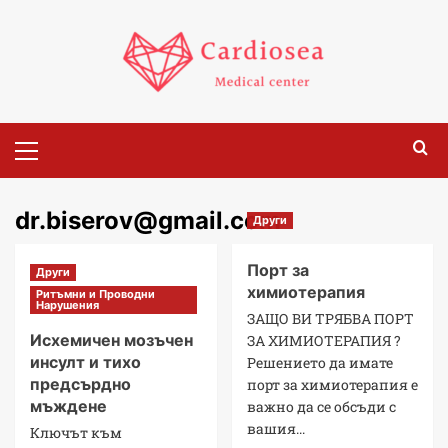
dr.biserov@gmail.com
Други
Порт за
Други
химиотерапия
Ритъмни и Проводни
Нарушения
ЗАЩО ВИ ТРЯБВА ПОРТ
Исхемичен мозъчен
ЗА ХИМИОТЕРАПИЯ ?
инсулт и тихо
Решението да имате
предсърдно
порт за химиотерапия е
мъждене
важнo да се обсъди с
вашия...
Ключът към